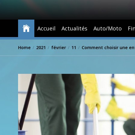
Accueil
Actualités
Auto/Moto
Fi
Home
2021
février
11
Comment choisir une ent