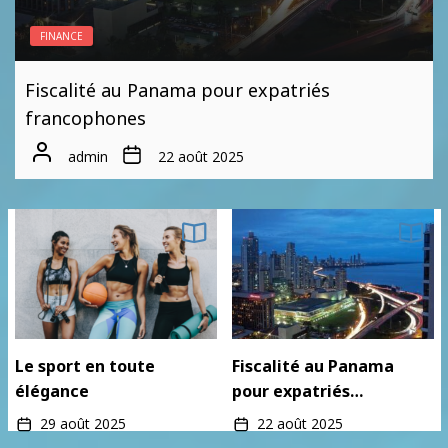
8
Cinq astuces anti-fatigue !
ACTUALITÉS
admin
Pourquoi faut-il installer un compteur Linky ?
9
Comprendre le SMIC : calcul, augmentations
admin
26 mars 2025
et impact sur votre salaire en 2024
admin
10
4 sports de combat bénéfiques pour les
enfants
admin
1
Le sport en toute élégance
Le sport en toute
Fiscalité au Panama
admin
élégance
pour expatriés
francophones
29 août 2025
22 août 2025
2
Fiscalité au Panama pour expatriés