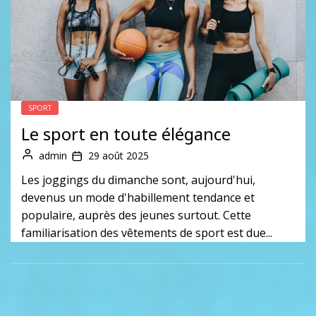
7
Robe chemise : Comment la porter avec
style ?
admin
SPORT
8
Cinq astuces anti-fatigue !
Le sport en toute élégance
admin
admin
29 août 2025
Les joggings du dimanche sont, aujourd'hui,
9
Comprendre le SMIC : calcul, augmentations
devenus un mode d'habillement tendance et
et impact sur votre salaire en 2024
populaire, auprès des jeunes surtout. Cette
admin
familiarisation des vêtements de sport est due...
10
4 sports de combat bénéfiques pour les
enfants
admin