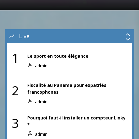
admin
10
4 sports de combat bénéfiques pour les
enfants
Live
admin
1
Le sport en toute élégance
admin
2
Fiscalité au Panama pour expatriés
francophones
admin
3
Pourquoi faut-il installer un compteur Linky
?
admin