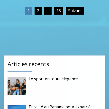
Pagination
1
2
…
13
Suivant
des
publications
Rechercher :
Articles récents
Le sport en toute élégance
Fiscalité au Panama pour expatriés