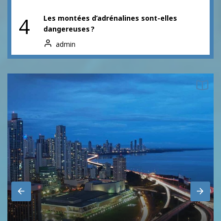
4
Les montées d’adrénalines sont-elles
dangereuses ?
admin
5
Se remettre au sport : Trouvez la salle de
muscu à Nancy qui vous correspond en 6
étapes
admin
6
La danse, un sport 2 en 1 ?
admin
7
Robe chemise : Comment la porter avec
style ?
admin