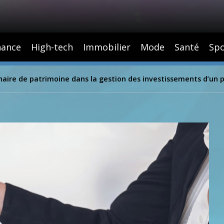
nance
High-tech
Immobilier
Mode
Santé
Spo
nnaire de patrimoine dans la gestion des investissements d’un p