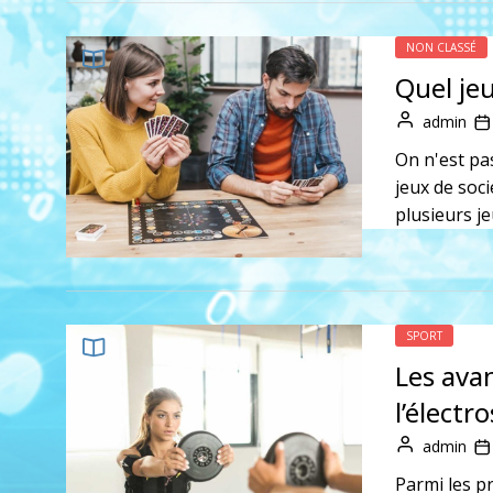
NON CLASSÉ
Quel jeu
admin
On n'est pa
jeux de soci
plusieurs jeu
SPORT
Les ava
l’électr
admin
Parmi les p