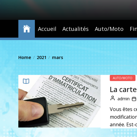
Accueil
Actualités
Auto/Moto
Fi
Home
2021
mars
AUTO/MOTO
La carte
admin
Vous êtes c
modification
année. Est-c