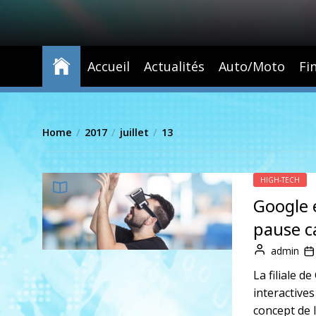
Accueil
Actualités
Auto/Moto
Fi
Home
2017
juillet
13
HIGH-TECH
Google e
pause c
admin
La filiale 
interactives
concept de l